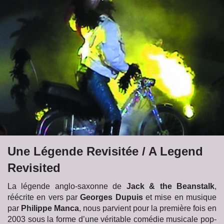
Une Légende Revisitée / A Legend
Revisited
La légende anglo-saxonne de
Jack & the Beanstalk
,
réécrite en vers par
Georges Dupuis
et mise en musique
par
Philippe Manca
, nous parvient pour la première fois en
2003 sous la forme d’une véritable comédie musicale pop-