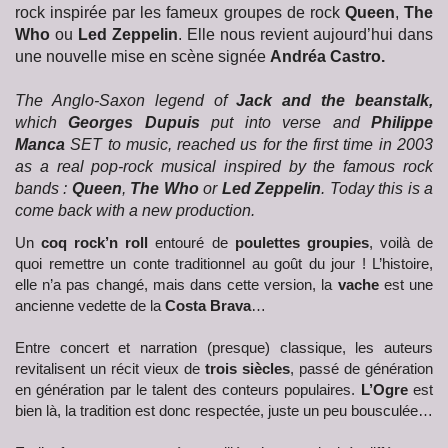
rock inspirée par les fameux groupes de rock
Queen
,
The
Who
ou
Led Zeppelin
. Elle nous revient aujourd’hui dans
une nouvelle mise en scène signée
Andréa Castro.
The Anglo-Saxon legend of
Jack and the beanstalk,
which
Georges Dupuis
put into verse and
Philippe
Manca
SET to music, reached us for the first time in 2003
as a real pop-rock musical inspired by the famous rock
bands :
Queen
,
The Who
or
Led Zeppelin
. Today this is a
come back with a new production.
Un
coq rock’n roll
entouré de
poulettes groupies
, voilà de
quoi remettre un conte traditionnel au goût du jour ! L’histoire,
elle n’a pas changé, mais dans cette version, la
vache
est une
ancienne vedette de la
Costa Brava
…
Entre concert et narration (presque) classique, les auteurs
revitalisent un récit vieux de
trois siècles
, passé de génération
en génération par le talent des conteurs populaires.
L’Ogre
est
bien là, la tradition est donc respectée, juste un peu bousculée…