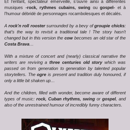
Et l’enfant, spectateur émerveillé, s’ouvre ainsi à différentes
musiques
-rock, rythmes cubains, swing
ou
gospel-
et à
l’humour débridé de personnages rocambolesques et décalés.
A
rock’n roll rooster
surrounded by a bevy of
groupie chicks
:
that’s the way to revisit a traditional tale ! The story hasn’t
changed but in this version the
cow
becomes an old star of the
Costa Brava
…
With a mixture of concert and (nearly) classical narrative the
writers are reviving a
three centuries old story
which was
passed on from generation to generation by talented popular
storytellers. The
ogre
is present and tradition duly honoured, if
only a little bit shaken up…
And the children, filled with wonder, become aware of different
types of music:
rock, Cuban rhythms, swing
or
gospel
, and
also of the unrestrained humour of incredibly funny characters.