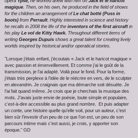
opera
Ypse,
he worked anew with him on
Jack et le haricot
magique
. Then, on his own, he produced in the field of shows
for the children an arrangement of
Le chat botté (Puss in
boots)
from
Perrault
. Highly interested in science and history
he recalls in 2008 the life of the
inventors of the first aircraft
in
his play
Le vol de Kitty Hawk.
Throughout different items of
writing
Georges Dupuis
shows a great talent for creating lively
worlds inspired by historical and/or operatical stories.
"Lorsque j’étais enfant, j’écoutais « Jack et le haricot magique »
avec passion et émerveillement. Et comme j’ai le goût de la
transmission, je l’ai adapté. Voilà pour le fond. Pour la forme,
j’étais très perplexe à l’idée de le réécrire en vers, de le sculpter
en alexandrin. Je craignais que ma démarche soit désuète. Je
l’ai fait quand même. Je crois que je cherchais la musique des
mots. J’avais juste envie de poésie, toute simple et populaire,
c'est-à-dire accessible au plus grand nombre. Et puis adapter
un conte, une histoire quelle qu’elle soit, pour un auteur, c’est
bien sûr l’investir d’un peu de ce que l’on est, un peu de son
parcours intime mais c’est aussi, je crois, y apporter son
époque." GD