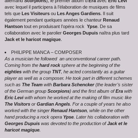
allemand
Scorpions
), le premier album d’
Era
avec
Eric Levi
avec lequel il participera à l’élaboration de musiques de films
tels que
Les Visiteurs
ou
Les Anges Gardiens
. Il suit
également pendant quelques années le chanteur
Renaud
Hantson
tout en produisant l’opéra rock
Ypse
. De sa
collaboration avec le parolier
Georges Dupuis
naîtra plus tard
Jack et le haricot magique
.
PHILIPPE MANCA – COMPOSER
As a musician he followed an unconventional career path.
Coming from the
hard rock
sphere at the beginning of the
eighties
with the group
TNT
, he acted constantly as a guitar
player as well as a composer. He took part in different schemes
such as
The Team
with
Barbara Schencker
(the leader’s sister
of the German group
Scorpions
) and the first album of
Era
with
Eric Levi
with whom he worked at the making of film music like
The Visitors
or
Gardian Angels
. For a couple of years he also
worked with the singer
Renaud Hantson
, while on the other
hand producing a rock opera
Ypse
. Later his collaboration with
Georges Dupuis
was devoted to the production of
Jack et le
haricot magique
.