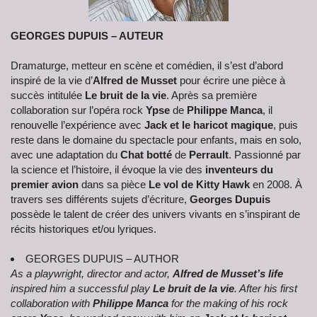
GEORGES DUPUIS – AUTEUR
Dramaturge, metteur en scène et comédien, il s’est d’abord
inspiré de la vie d’
Alfred de Musset
pour écrire une pièce à
succès intitulée
Le bruit de la vie
. Après sa première
collaboration sur l’opéra rock
Ypse
de
Philippe Manca
, il
renouvelle l’expérience avec
Jack et le haricot magique
, puis
reste dans le domaine du spectacle pour enfants, mais en solo,
avec une adaptation du
Chat botté
de
Perrault
. Passionné par
la science et l’histoire, il évoque la vie des
inventeurs du
premier avion
dans sa pièce
Le vol de Kitty Hawk
en 2008. À
travers ses différents sujets d’écriture,
Georges Dupuis
possède le talent de créer des univers vivants en s’inspirant de
récits historiques et/ou lyriques.
GEORGES DUPUIS – AUTHOR
As a playwright, director and actor,
Alfred de Musset’s life
inspired him a successful play
Le bruit de la vie
. After his first
collaboration with
Philippe Manca
for the making of his rock